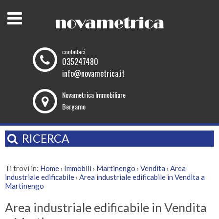
contattaci
035247480
info@novametrica.it
Novametrica Immobiliare
Bergamo
RICERCA
Ti trovi in:
Home
Immobili
Martinengo
Vendita
Area
›
›
›
›
industriale edificabile
Area industriale edificabile in Vendita a
›
Martinengo
Area industriale edificabile in Vendita