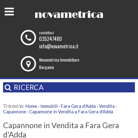
contattaci
035247480
info@novametrica.it
Novametrica Immobiliare
Bergamo
RICERCA
Ti trovi in:
Home
Immobili
Fara Gera d'Adda
Vendita
›
›
›
›
Capannone
Capannone in Vendita a Fara Gera d'Adda
›
Capannone in Vendita a Fara Gera
d'Adda