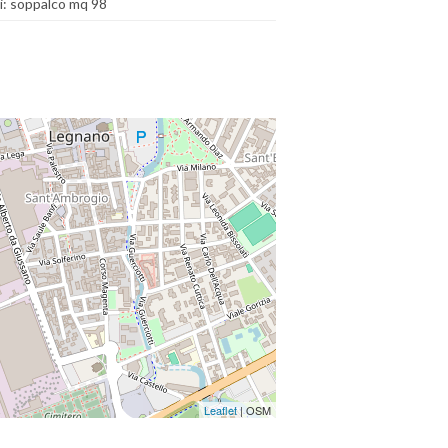
i: soppalco mq 98
Leaflet
| OSM