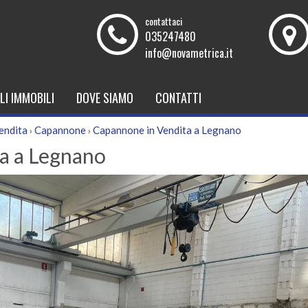
contattaci
035247480
info@novametrica.it
LI IMMOBILI
DOVE SIAMO
CONTATTI
endita
Capannone
Capannone in Vendita a Legnano
›
›
a a Legnano