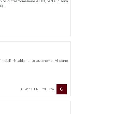
 di trasformazione AT03, parte in zona
)...
i mobili, riscaldamento autonomo. Al piano
G
CLASSE ENERGETICA