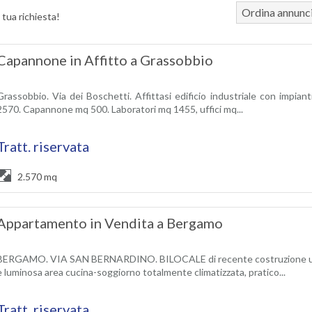
Ordina annunc
 tua richiesta!
Capannone in Affitto a Grassobbio
Grassobbio. Via dei Boschetti. Affittasi edificio industriale con impian
2570. Capannone mq 500. Laboratori mq 1455, uffici mq...
Tratt. riservata
2.570 mq
Appartamento in Vendita a Bergamo
BERGAMO. VIA SAN BERNARDINO. BILOCALE di recente costruzione ubica
e luminosa area cucina-soggiorno totalmente climatizzata, pratico...
Tratt. riservata