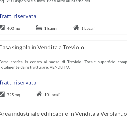
mq 160. Disponibile subito. Posti auto all'interno del...
Tratt. riservata
400 mq
1 Bagni
1 Locali
Casa singola in Vendita a Treviolo
Torre storica in centro al paese di Treviolo. Totale superficie comp
Totalmente da ristrutturare. VENDUTO.
Tratt. riservata
725 mq
10 Locali
Area industriale edificabile in Vendita a Verolanu