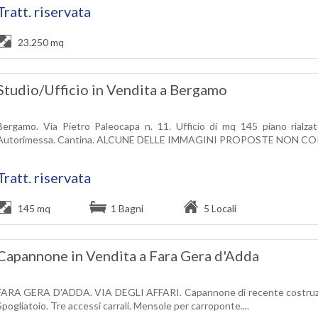
Tratt. riservata
23.250 mq
Studio/Ufficio in Vendita a Bergamo
Bergamo. Via Pietro Paleocapa n. 11. Ufficio di mq 145 piano rialzato
Autorimessa. Cantina. ALCUNE DELLE IMMAGINI PROPOSTE NON C
Tratt. riservata
145 mq
1 Bagni
5 Locali
Capannone in Vendita a Fara Gera d'Adda
FARA GERA D'ADDA. VIA DEGLI AFFARI. Capannone di recente costruzione. 
Spogliatoio. Tre accessi carrali. Mensole per carroponte....