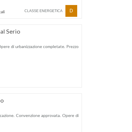
D
CLASSE ENERGETICA
ali
al Serio
. Opere di urbanizzazione completate. Prezzo
go
icazione. Convenzione approvata. Opere di