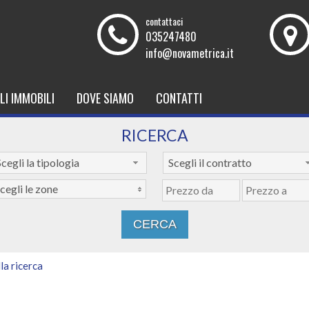
contattaci
035247480
info@novametrica.it
LI IMMOBILI
DOVE SIAMO
CONTATTI
RICERCA
cegli la tipologia
Scegli il contratto
cegli le zone
lla ricerca