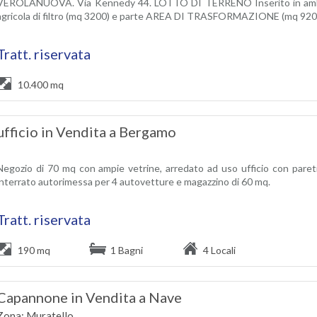
VEROLANUOVA. Via Kennedy 44. LOTTO DI TERRENO Inserito in ambito
agricola di filtro (mq 3200) e parte AREA DI TRASFORMAZIONE (mq 9200
Tratt. riservata
10.400 mq
ufficio in Vendita a Bergamo
Negozio di 70 mq con ampie vetrine, arredato ad uso ufficio con paret
interrato autorimessa per 4 autovetture e magazzino di 60 mq.
Tratt. riservata
190 mq
1 Bagni
4 Locali
Capannone in Vendita a Nave
Zona: Muratello